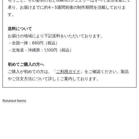
承り、お届けまでに約4～5週間前後の制作期間を頂戴しておりま
す。
送料について
お届けの地域により下記送料をいただいております。
・全国一律：660円（税込）
・北海道・沖縄県：1,100円（税込）
初めてご購入の方へ
ご購入が初めての方は、「
ご利用ガイド
」をご確認ください。製品
やご注文方法について詳しくご案内しております。
Related Items
COMING SOON
Cropped Pearl Pierce - White / Gold
¥19,000
C