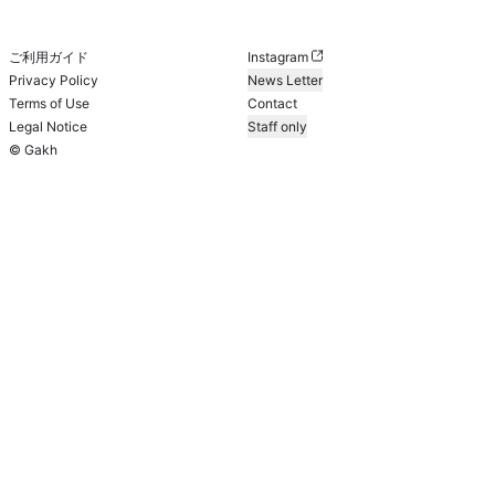
ご利用ガイド
Instagram
Privacy Policy
News Letter
Terms of Use
Contact
Legal Notice
Staff only
© Gakh