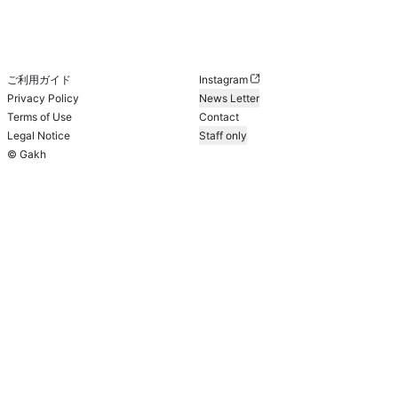
ご利用ガイド
Instagram
Privacy Policy
News Letter
Terms of Use
Contact
Legal Notice
Staff only
© Gakh