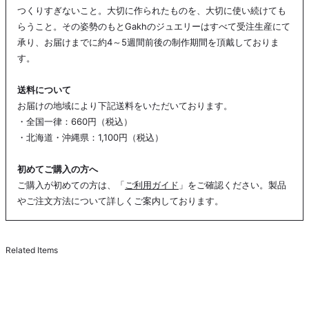
つくりすぎないこと。大切に作られたものを、大切に使い続けても
らうこと。その姿勢のもとGakhのジュエリーはすべて受注生産にて
承り、お届けまでに約4～5週間前後の制作期間を頂戴しておりま
す。
送料について
お届けの地域により下記送料をいただいております。
・全国一律：660円（税込）
・北海道・沖縄県：1,100円（税込）
初めてご購入の方へ
ご購入が初めての方は、「
ご利用ガイド
」をご確認ください。製品
やご注文方法について詳しくご案内しております。
Related Items
COMING SOON
Cropped Pearl Necklace - White / Gold
¥36,000
C