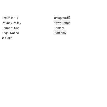
ご利用ガイド
Instagram
Privacy Policy
News Letter
Terms of Use
Contact
Legal Notice
Staff only
© Gakh