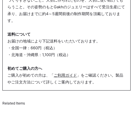
7月 ルビー： 情熱の赤、勝利の証
らうこと。その姿勢のもとGakhのジュエリーはすべて受注生産にて
8月 ペリドット： 太陽の輝き、希望の光
承り、お届けまでに約4～5週間前後の制作期間を頂戴しておりま
9月 サファイア： 誠実な心、揺るがぬ誓い
す。
10月 グリーントルマリン： 内なる平和、しなやかな強さ
11月 シトリン： 太陽の恵み、豊かさの象徴
送料について
12月 タンザナイト： 人生を導く、叡智の輝き
お届けの地域により下記送料をいただいております。
・全国一律：660円（税込）
・北海道・沖縄県：1,100円（税込）
初めてご購入の方へ
ご購入が初めての方は、「
ご利用ガイド
」をご確認ください。製品
やご注文方法について詳しくご案内しております。
Related Items
COMING SOON
Seki Ring Maru / Silver
¥36,000
S