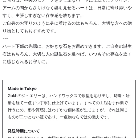
アームの間からさりげなく姿を見せるハートは、日常に寄り添いや
すく、主張しすぎない存在感を放ちます。
ご自身のお守りのように身に着けるのはもちろん、大切な方への贈
り物としてもおすすめです。
---
ハート下部の先端に、お好きな石をお留めできます。ご自身の誕生
石はもちろん、大切な人の誕生石を選べば、いつもその存在を近く
に感じられるお守りに。
それぞれの石が持つ意味から、今のあなたに寄り添う一石を選ぶの
も素敵です。
＜石に込められた想い＞
Made in Tokyo
1月 ガーネット： 一途な愛、実りの象徴
Gakhのジュエリーは、ハンドワックスで原型を彫り出し、鋳造・研
2月 アメシスト： 真実の愛と、心のやすらぎ
磨を経て一点ずつ丁寧に仕上げています。すべての工程を手作業で
3月 アクアマリン： 幸福な未来への船出
行うため、形や質感にはわずかな個体差が生じますが、それは同じ
4月 ダイヤモンド： 永遠の輝き、無垢な愛
ものが二つとない証であり、一点物ならではの魅力です。
5月 エメラルド： 幸運を呼ぶ、癒しの緑
6月 ムーンストーン： 月の神秘、優しい感受性
発送時期について
つくりすぎないこと。大切に作られたものを、大切に使い続けても