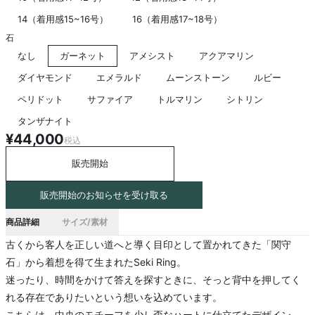
14（着用感15~16号）
16（着用感17~18号）
石
なし
ガーネット
アメシスト
アクアマリン
ダイヤモンド
エメラルド
ムーンストーン
ルビー
ペリドット
サファイア
トルマリン
シトリン
タンザナイト
¥44,000
税込
販売開始
販売開始のお知らせを受け取る
商品詳細
サイズ/素材
古くから客人を正しい道へと導く目印として置かれてきた「関守
石」から着想を得て生まれたSeki Ring。
迷ったり、時間をかけて答えを探すときに、そっと背中を押してく
れる存在でありたいという想いを込めています。
こちらは、中央のモチーフを少し歪なハートに仕立てたデザイン。