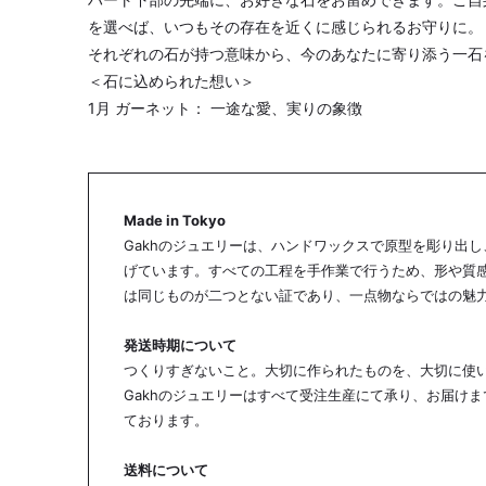
を選べば、いつもその存在を近くに感じられるお守りに。
それぞれの石が持つ意味から、今のあなたに寄り添う一石
＜石に込められた想い＞
1月 ガーネット： 一途な愛、実りの象徴
2月 アメシスト： 真実の愛と、心のやすらぎ
3月 アクアマリン： 幸福な未来への船出
4月 ダイヤモンド： 永遠の輝き、無垢な愛
5月 エメラルド： 幸運を呼ぶ、癒しの緑
Made in Tokyo
6月 ムーンストーン： 月の神秘、優しい感受性
Gakhのジュエリーは、ハンドワックスで原型を彫り出
7月 ルビー： 情熱の赤、勝利の証
げています。すべての工程を手作業で行うため、形や質
は同じものが二つとない証であり、一点物ならではの魅
8月 ペリドット： 太陽の輝き、希望の光
9月 サファイア： 誠実な心、揺るがぬ誓い
発送時期について
10月 グリーントルマリン： 内なる平和、しなやかな強さ
つくりすぎないこと。大切に作られたものを、大切に使
11月 シトリン： 太陽の恵み、豊かさの象徴
Gakhのジュエリーはすべて受注生産にて承り、お届けま
12月 タンザナイト： 人生を導く、叡智の輝き
ております。
送料について