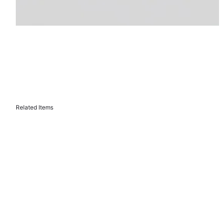
Related Items
Seki Ring Maru / Silver
© Gakh