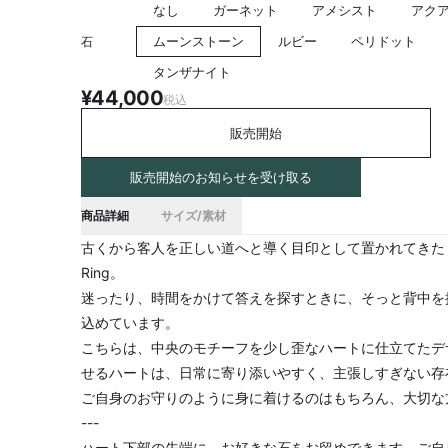
なし
ガーネット
アメシスト
アク
ムーンストーン
ルビー
ペリドット
石
タンザナイト
¥44,000
税込
販売開始
販売開始のお知らせを受け取る
商品詳細
サイズ/素材
古くから客人を正しい道へと導く目印として置かれてきた「
Ring。
迷ったり、時間をかけて答えを探すときに、そっと背中を
込めています。
こちらは、中央のモチーフを少し歪なハートに仕立てたデ
せるハートは、日常に寄り添いやすく、主張しすぎない存
ご自身のお守りのように身に着けるのはもちろん、大切な
---
ハート下部の先端に、お好きな石をお留めできます。ご自