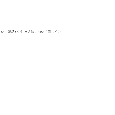
さい。製品やご注文方法について詳しくご
¥36,000
Seki 
Instagram
News Letter
Contact
Staff only