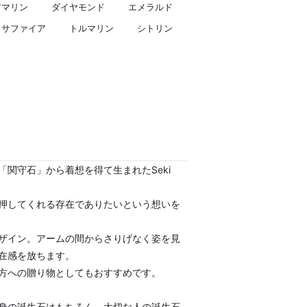
アマリン
ダイヤモンド
エメラルド
サファイア
トルマリン
シトリン
関守石」から着想を得て生まれたSeki
押してくれる存在でありたいという想いを
ザイン。アームの間からさりげなく姿を見
在感を放ちます。
方への贈り物としてもおすすめです。
身の誕生石はもちろん、大切な人の誕生石